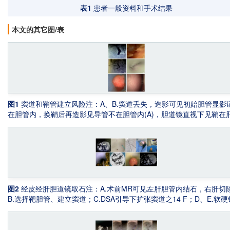
表1
患者一般资料和手术结果
本文的其它图/表
图1
窦道和鞘管建立风险
注：A、B.窦道丢失，造影可见初始胆管显影
在胆管内，换鞘后再造影见导管不在胆管内(A)，胆道镜直视下见鞘在
质内(B)；C、D.鞘管弯折，造影可见鞘管在皮下或者腹壁与肝之间成
弯折(C)，镜下可见弯折难以通过(D)；E.鞘管头端变形、损伤黏膜、
血；F.胆道镜直接进入腹腔、见到光滑肝表面
图2
经皮经肝胆道镜取石
注：A.术前MR可见左肝胆管内结石，右肝切
B.选择靶胆管、建立窦道；C.DSA引导下扩张窦道之14 F；D、E.软
合取石；F、G.网篮取出的结石；H.基本取尽结石；I.术后复查CT可见
基本取尽