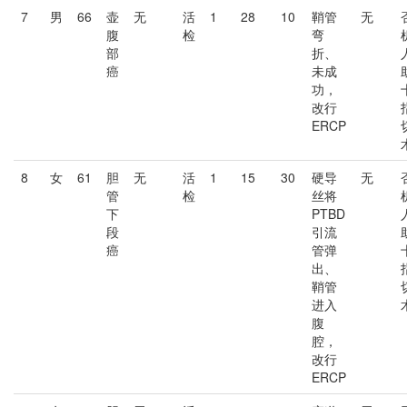
7
男
66
壶
无
活
1
28
10
鞘管
无
腹
检
弯
部
折、
癌
未成
功，
改行
ERCP
8
女
61
胆
无
活
1
15
30
硬导
无
管
检
丝将
下
PTBD
段
引流
癌
管弹
出、
鞘管
进入
腹
腔，
改行
ERCP