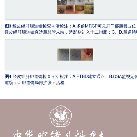
图3
经皮经肝胆道镜检查＋活检
注：A.术前MRCP可见肝门部胆管占位
经皮经肝胆道镜直达胆总管末端，造影剂进入十二指肠；C、D.胆道镜
DSA探查右肝管；E.可见胆总管末端结石一枚；F.胆总管下段未见占位
灶；G、H.肝门部胆管可见腔内新生物病灶并予以活检
图4
经皮经肝胆道镜检查＋活检
注：A.PTBD建立通路；B.DSA监视定
道镜；C.胆道镜局部扩张＋活检