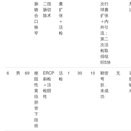
肠
二指
囊
次行
吻
肠切
扩
球囊
合
除术
张
扩张
口
＋
＋内
狭
活
外引
窄
检
流；
第二
次活
检取
得组
织5块
6
男
69
梗
ERCP
活
1
30
10
鞘管
无
阻
刷检
检
弯
性
＋活
折、
黄
检阴
未成
疸
性
功
胆
管
下
段
癌