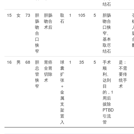
结石
15
女
73
胆
胆肠
取
1
105
5
胆肠
肠
吻合
石
吻合
吻
术后
口狭
合
窄、
口
基本
狭
取尽
窄
结石
16
男
68
胆
胃癌
球
1
35
5
手术
是：
总
全胃
囊
顺
不需
管
切除
扩
利、
要传
狭
术
张
达到
统手
窄
＋
目
术
金
的，1
属
周后
支
拔除
架
PTBD
置
引流
入
管