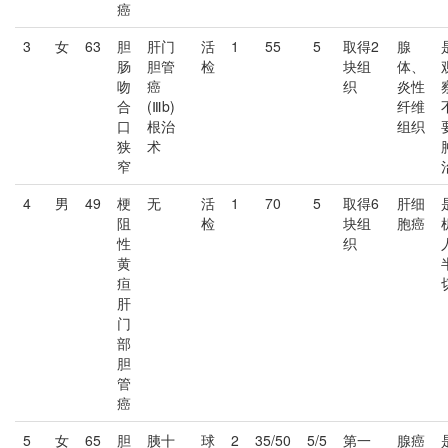
癌
3
女
63
胆
肝门
活
1
55
5
取得2
腺
肠
胆管
检
块组
体、
吻
癌
织
炎性
合
(Ⅲb)
纤维
口
根治
组织
狭
术
窄
4
男
49
梗
无
活
1
70
5
取得6
肝细
阻
检
块组
胞癌
性
织
黄
疸
肝
门
部
胆
管
癌
5
女
65
胆
胰十
球
2
35/50
5/5
第一
腺癌