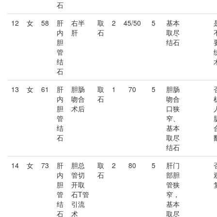
石
12
女
58
肝
右半
取
2
45/50
5
基本
内
肝
石
取尽
胆
结石
管
结
石
13
女
61
肝
胆肠
取
1
70
5
胆肠
内
吻合
石
吻合
胆
术后
口狭
管
窄、
结
基本
石
取尽
结石
14
女
73
肝
胆总
取
2
80
5
肝门
内
管切
石
部胆
胆
开取
管狭
管
石T管
窄，
结
引流
基本
石
术
取尽