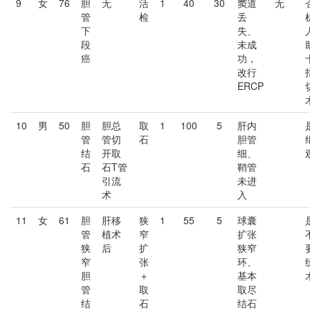
9
女
76
胆
无
活
1
40
30
窦道
无
管
检
丢
下
失、
段
未成
癌
功，
改行
ERCP
10
男
50
胆
胆总
取
1
100
5
肝内
管
管切
石
胆管
结
开取
细、
石
石T管
鞘管
引流
未进
术
入
11
女
61
胆
肝移
狭
1
55
5
球囊
管
植术
窄
扩张
狭
后
扩
狭窄
窄
张
环、
胆
＋
基本
管
取
取尽
结
石
结石