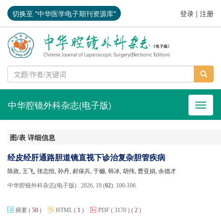
切换至 "中华医学电子期刊资源库"
登录
|
注册
中华腔镜外科杂志(电子版)
导航切
图/表 详细信息
经皮经肝通路胆道镜直视下诊治复杂胆管疾病
陈政, 王飞, 张志恒, 孙丹, 郝保兵, 于樾, 韩冰, 胡伟, 曹亚娟, 余德才
中华腔镜外科杂志(电子版) . 2026, 19 (
02
): 100-106.
摘要
(
50
)
HTML
(
1
)
PDF
( 3170 )
(
2
)