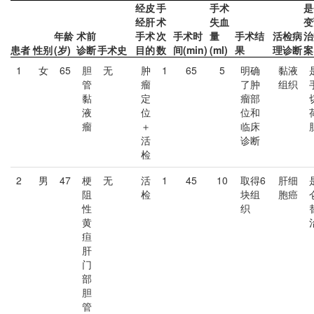
经皮
手
手术
是
经肝
术
失血
变
年龄
术前
手术
次
手术时
量
手术结
活检病
治
患者
性别
(岁)
诊断
手术史
目的
数
间(min)
(ml)
果
理诊断
案
1
女
65
胆
无
肿
1
65
5
明确
黏液
管
瘤
了肿
组织
黏
定
瘤部
液
位
位和
瘤
＋
临床
活
诊断
检
2
男
47
梗
无
活
1
45
10
取得6
肝细
阻
检
块组
胞癌
性
织
黄
疸
肝
门
部
胆
管