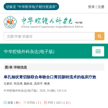
切换至 "中华医学电子期刊资源库"
登录
|
注册
中华腔镜外科杂志(电子版)
导航切
图/表 详细信息
单孔袖状胃切除联合单吻合口胃回肠转流术的临床疗效
王家轩, 苟浩博, 魏秋亚, 高田宇, 樊勇
中华腔镜外科杂志(电子版) . 2026, 19 (
02
): 110-114.
摘要
(
80
)
HTML
(
1
)
PDF
( 2421 )
(
11
)