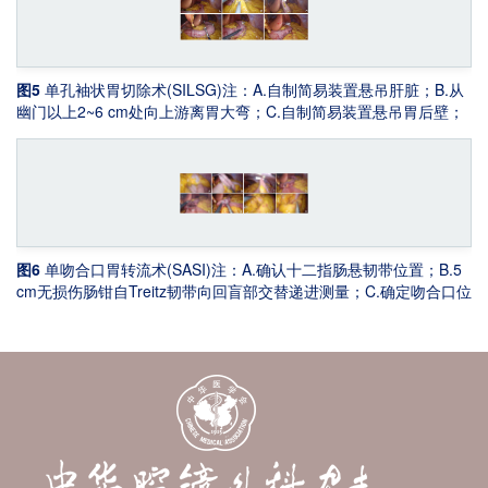
图5
单孔袖状胃切除术(SILSG)
注：A.自制简易装置悬吊肝脏；B.从
幽门以上2~6 cm处向上游离胃大弯；C.自制简易装置悬吊胃后壁；
D.经口向胃内插入一根直径约36 Fr(约1.2 cm内径)的校准支撑管；
E.切割袖状胃；F.浆肌层连续包埋缝合加固缝合钉线
图6
单吻合口胃转流术(SASI)
注：A.确认十二指肠悬韧带位置；B.5
cm无损伤肠钳自Treitz韧带向回盲部交替递进测量；C.确定吻合口位
置，距回盲部约260~400 cm；D.胃后壁和回肠侧壁一侧吻合；E.在
保留的胃窦前壁做一个约2~3 cm的小切口，选定的回肠段侧壁做一
个对应的小切口；F．将两侧切口吻合，加固吻合口；G.肠钳轻微上
拉显露术野；H．自上而下缝合肠系膜裂隙，防止发生内疝